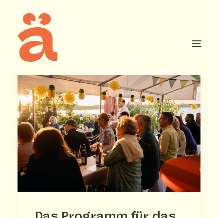
Startseite
Über das mäd festival
Blog
Kontakt
info@madfestival.de
Das Programm für das